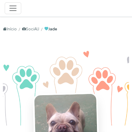
Início
SociAU
Jade